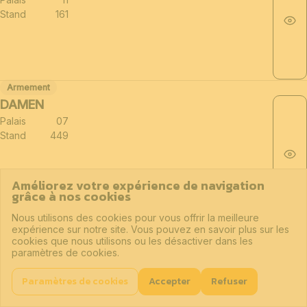
Stand
161
Armement
DAMEN
Palais
07
Stand
449
Améliorez votre expérience de navigation
grâce à nos cookies
Nous utilisons des cookies pour vous offrir la meilleure
Naval
expérience sur notre site. Vous pouvez en savoir plus sur les
DBOX
cookies que nous utilisons ou les désactiver dans les
paramètres de cookies.
Lié à AERIAL SOLUTIONS
Palais
07
Paramètres de cookies
Accepter
Refuser
Stand
181