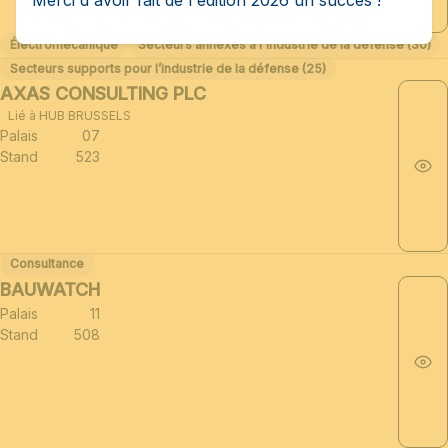
Merci d'avoir fait de l'édition 2026 un succès !
Électromécanique
Secteurs annexes à l'industrie de la défense (30)
Secteurs supports pour l’industrie de la défense (25)
AXAS CONSULTING PLC
Lié à HUB BRUSSELS
Palais
07
Stand
523
Consultance
BAUWATCH
Palais
11
Stand
508