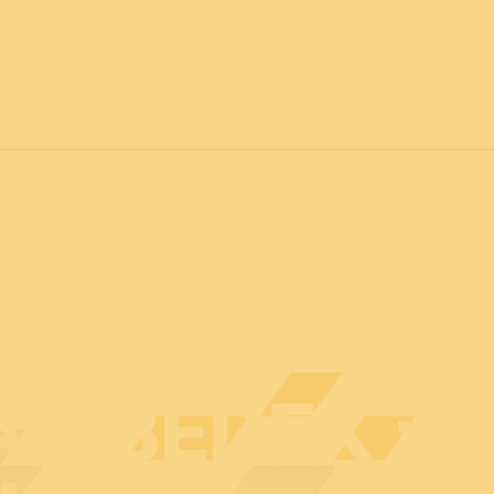
vril 2027
POUR TOUS
C
Actualités
Professionnels
Particuliers
Plan d
U BEDEX : 