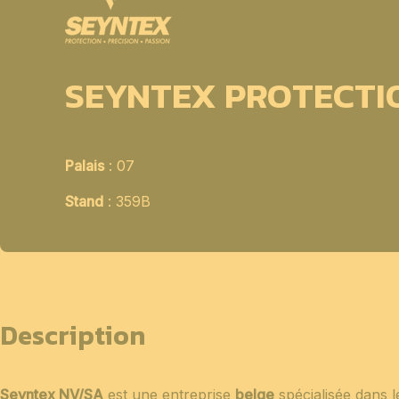
SEYNTEX PROTECTI
Palais
: 07
Stand
: 359B
Description
Seyntex NV/SA
est une entreprise
belge
spécialisée dans 