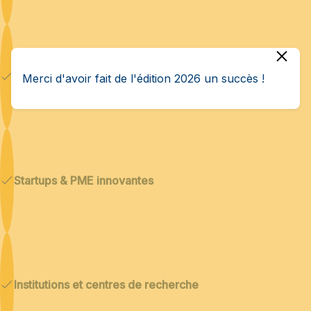
Technologies duales
Merci d'avoir fait de l'édition 2026 un succès !
Startups & PME innovantes
Institutions et centres de recherche