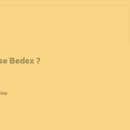
sse Bedex ?
ense