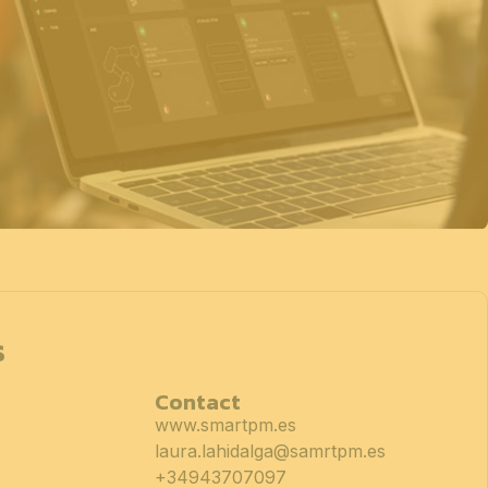
s
Contact
www.smartpm.es
laura.lahidalga@samrtpm.es
+34943707097