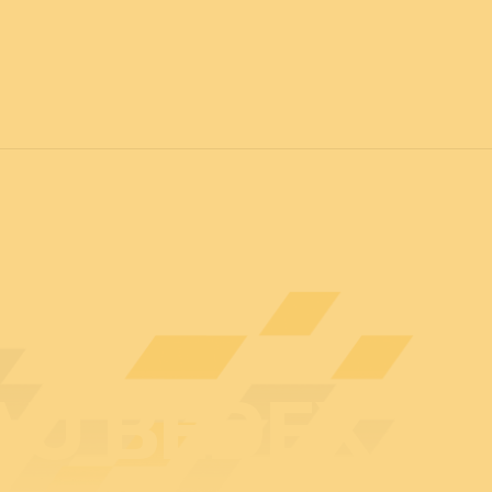
vril 2027
POUR TOUS
C
Actualités
Professionnels
Particuliers
Plan d
U BEDEX : 