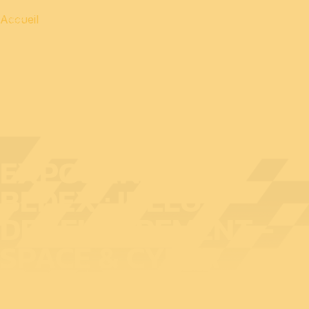
Accueil
EXPOSANT AU
BEDEX : IDELUX
DEVELOPPEMENT -
SPACE & CYBER