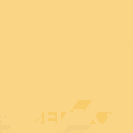
vril 2027
POUR TOUS
C
Actualités
Professionnels
Particuliers
Plan d
U BEDEX :