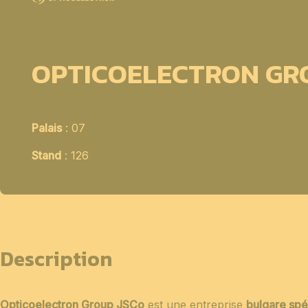
OPTICOELECTRON GR
Palais
: 07
Stand
: 126
Description
Opticoelectron Group JSCo
est une entreprise
bulgare spé