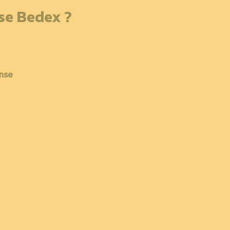
sse Bedex ?
ense