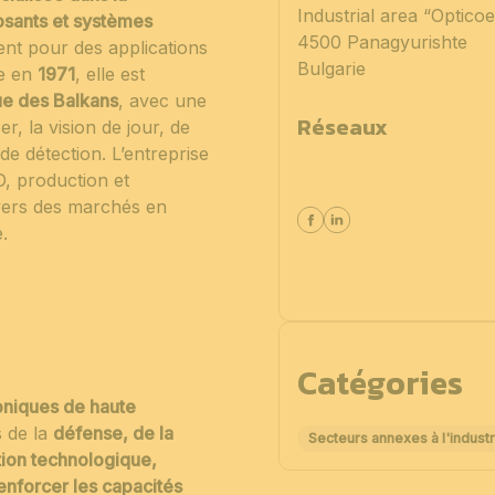
Industrial area “Optico
osants et systèmes
4500 Panagyurishte
nt pour des applications
Bulgarie
ée en
1971
, elle est
que des Balkans
, avec une
Réseaux
r, la vision de jour, de
de détection. L’entreprise
D, production et
 vers des marchés en
.
Catégories
oniques de haute
s de la
défense, de la
Secteurs annexes à l'industr
tion technologique,
enforcer les capacités