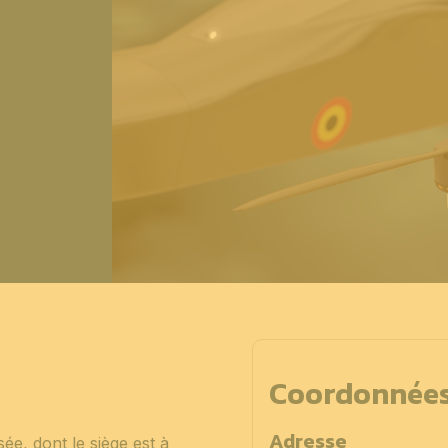
Coordonnée
Adresse
sée, dont le siège est à