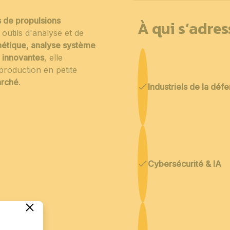
 de propulsions
À qui s’adre
 outils d'analyse et de
nétique, analyse système
n innovantes
, elle
production en petite
arché
.
Industriels de la déf
Cybersécurité & IA