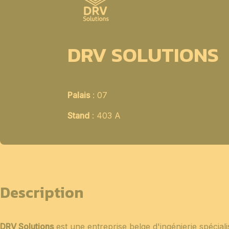
DRV SOLUTIONS
Palais
: 07
Stand
: 403 A
Description
DRV Solutions
est une entreprise belge d'ingénierie spéciali