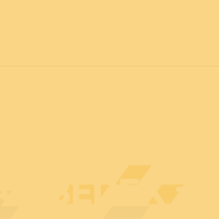
vril 2027
POUR TOUS
C
Actualités
Professionnels
Particuliers
Plan d
U BEDEX : 