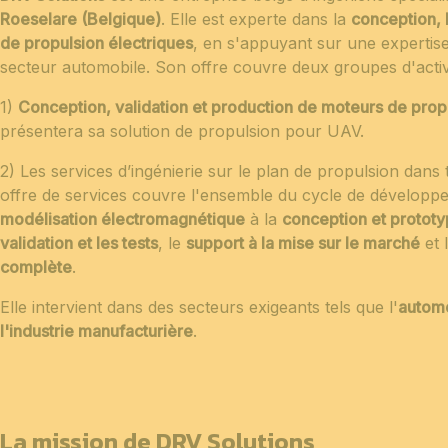
Roeselare (Belgique)
. Elle est experte dans la
conception, l
de propulsion électriques
, en s'appuyant sur une expertis
secteur automobile. Son offre couvre deux groupes d'activ
1)
Conception, validation et production de moteurs de prop
présentera sa solution de propulsion pour UAV.
2) Les services d’ingénierie sur le plan de propulsion dan
offre de services couvre l'ensemble du cycle de développe
modélisation électromagnétique
à la
conception et protot
validation et les tests
, le
support à la mise sur le marché
et l
complète
.
Elle intervient dans des secteurs exigeants tels que l'
automo
l'industrie
manufacturière
.
La mission de DRV Solutions