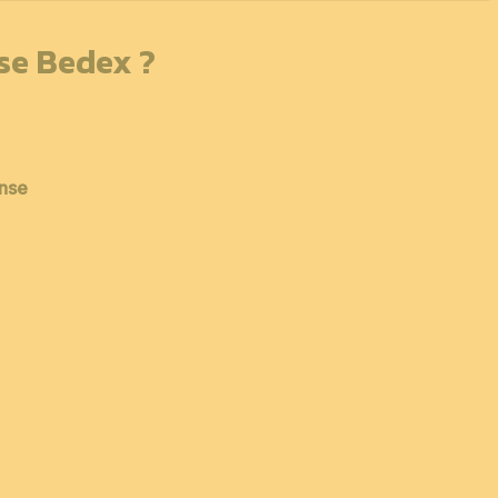
sse Bedex ?
ense