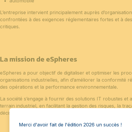
automobile
L’entreprise intervient principalement auprès d’organisations
confrontées à des exigences réglementaires fortes et à de
critiques.
La mission de eSpheres
eSpheres a pour objectif de digitaliser et optimiser les pr
organisations industrielles, afin d’améliorer la conformité r
des opérations et la performance environnementale.
La société s’engage à fournir des solutions IT robustes et 
terrain industriel, en facilitant la gestion des risques, la traça
décision dans des environnements à forte complexité
Merci d'avoir fait de l'édition 2026 un succès !