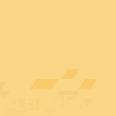
vril 2027
POUR TOUS
C
Actualités
Professionnels
Particuliers
Plan d
U BEDEX : 