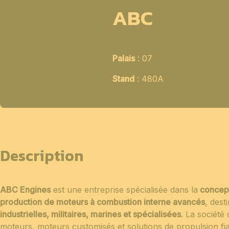
ABC
Palais
: 07
Stand
: 480A
Description
ABC Engines
est une entreprise spécialisée dans la
concepti
production de moteurs à combustion interne avancés
, dest
industrielles, militaires, marines et spécialisées
. La sociét
moteurs, moteurs customisés et solutions de propulsion fi