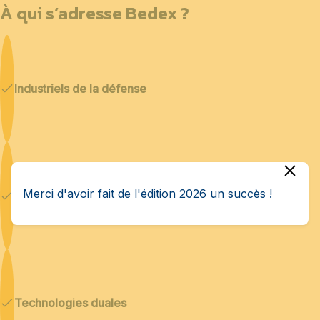
À qui s’adresse Bedex ?
Industriels de la défense
Merci d'avoir fait de l'édition 2026 un succès !
Cybersécurité & IA
Technologies duales