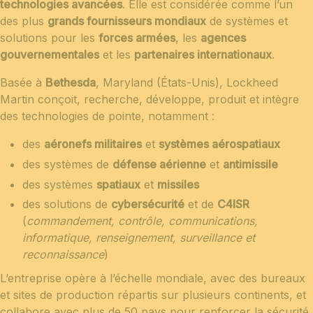
technologies avancées
. Elle est considérée comme l’un
des plus
grands fournisseurs mondiaux
de systèmes et
solutions pour les
forces armées
, les
agences
gouvernementales
et les
partenaires internationaux
.
Basée à
Bethesda
, Maryland (États-Unis), Lockheed
Martin conçoit, recherche, développe, produit et intègre
des technologies de pointe, notamment :
des
aéronefs militaires
et
systèmes aérospatiaux
des systèmes de
défense aérienne
et
antimissile
des systèmes
spatiaux
et
missiles
des solutions de
cybersécurité
et de
C4ISR
(
commandement, contrôle, communications,
informatique, renseignement, surveillance et
reconnaissance
)
L’entreprise opère à l’échelle mondiale, avec des bureaux
et sites de production répartis sur plusieurs continents, et
collabore avec plus de 50 pays pour renforcer la sécurité,