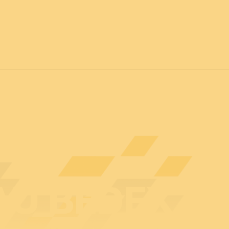
vril 2027
POUR TOUS
C
Actualités
Professionnels
Particuliers
Plan d
U BEDEX : 2