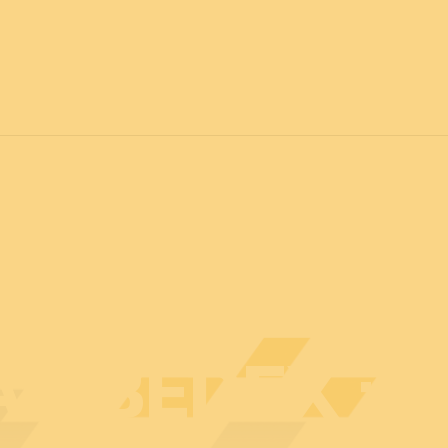
vril 2027
POUR TOUS
C
Actualités
Professionnels
Particuliers
Plan d
U BEDEX : 