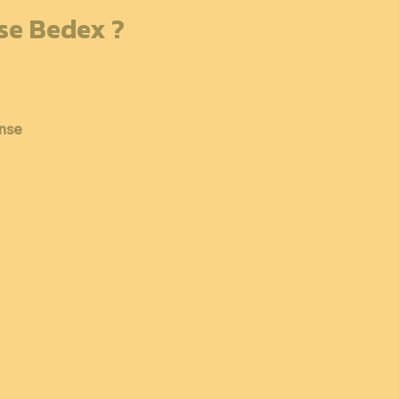
sse Bedex ?
ense