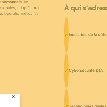
s personnels
, en
À qui s’adre
tionales, adaptés aux
s opérationnelles les
Industriels de la déf
Cybersécurité & IA
Technologies duales