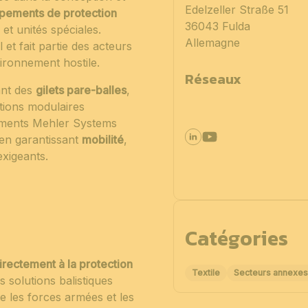
Edelzeller Straße 51
uipements de protection
36043 Fulda
et unités spéciales.
Allemagne
et fait partie des acteurs
ironnement hostile.
Réseaux
ant des
gilets pare-balles
,
tions modulaires
ements Mehler Systems
 en garantissant
mobilité
,
xigeants.
Catégories
irectement à la protection
Textile
Secteurs annexes à
s solutions balistiques
e les forces armées et les