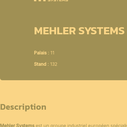
MEHLER SYSTEMS
Palais
: 11
Stand
: 132
Description
Mehler Systems
est un groupe industriel européen spéciali