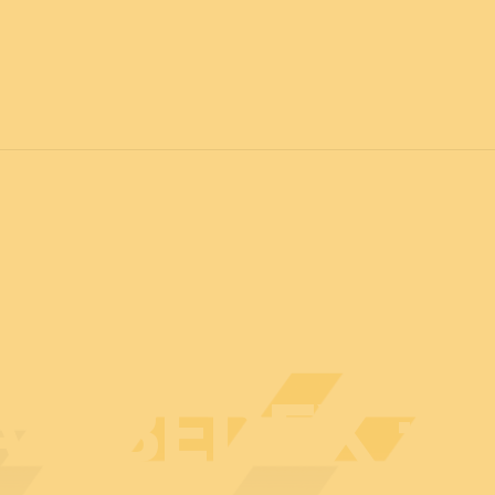
vril 2027
POUR TOUS
C
Actualités
Professionnels
Particuliers
Plan d
U BEDEX : 