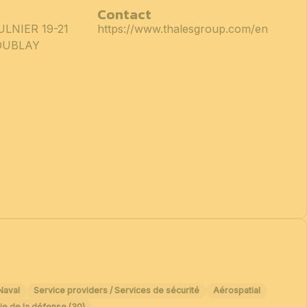
Contact
LNIER 19-21
https://www.thalesgroup.com/en
COUBLAY
Naval
Service providers / Services de sécurité
Aérospatial
ie de la défense (30)