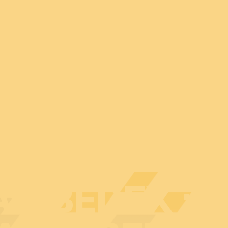
vril 2027
POUR TOUS
C
Actualités
Professionnels
Particuliers
Plan d
U BEDEX : 