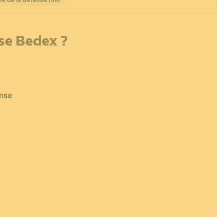
sse Bedex ?
ense