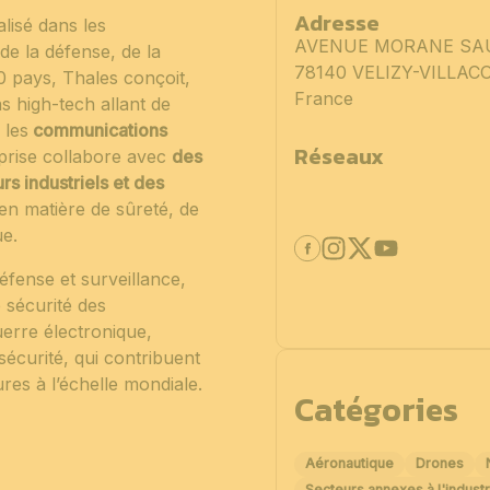
Adresse
lisé dans les
AVENUE MORANE SAU
de la défense, de la
78140 VELIZY-VILLA
50 pays, Thales conçoit,
France
s high-tech allant de
 les
communications
Réseaux
eprise collabore avec
des
s industriels et des
en matière de sûreté, de
e.
éfense et surveillance,
 sécurité des
erre électronique,
sécurité, qui contribuent
res à l’échelle mondiale.
Catégories
Aéronautique
Drones
Secteurs annexes à l'industr