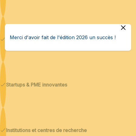
Merci d'avoir fait de l'édition 2026 un succès !
Technologies duales
Startups & PME innovantes
Institutions et centres de recherche