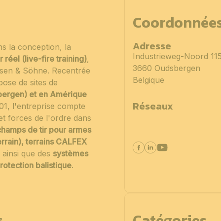
Coordonnée
Adresse
s la conception, la
Industrieweg-Noord 11
réel (live-fire training)
,
3660 Oudsbergen
ssen & Söhne. Recentrée
Belgique
pose de sites de
bergen) et en Amérique
Réseaux
1, l'entreprise compte
 et forces de l'ordre dans
champs de tir pour armes
errain), terrains CALFEX
 ainsi que des
systèmes
rotection balistique
.
Catégories
s