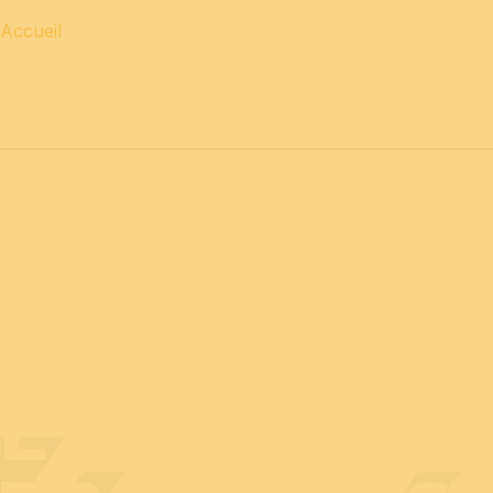
Accueil
12 & 13 avril 2027 journées
PROFESSIONNELLES
14 a
EXPOSANT A