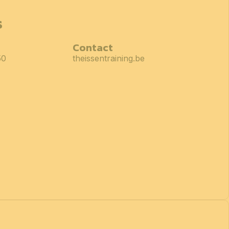
s
Contact
50
theissentraining.be