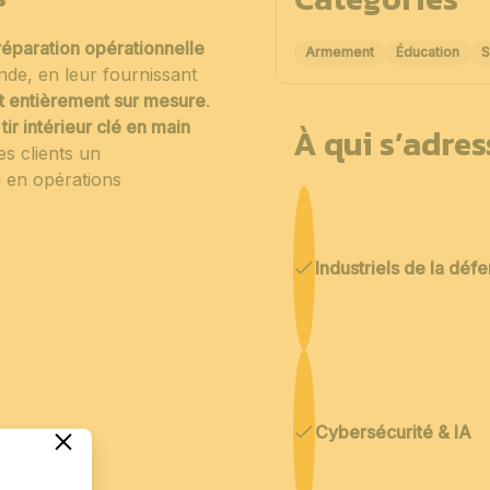
réparation opérationnelle
Armement
Éducation
S
nde, en leur fournissant
et entièrement sur mesure
.
ir intérieur clé en main
À qui s’adre
es clients un
u en opérations
Industriels de la déf
Cybersécurité & IA