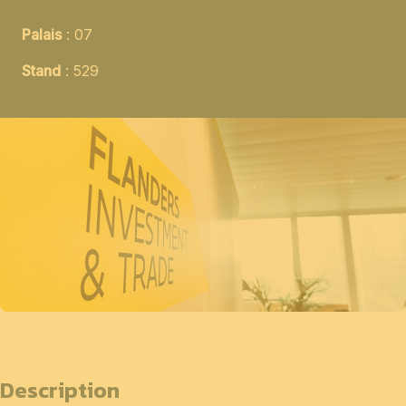
Palais
: 07
Stand
: 529
Description