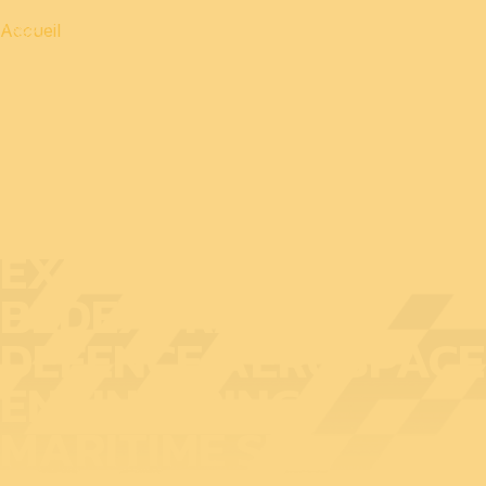
Accueil
EXPOSANT AU
BEDEX : RAFI
DEFENCE AEROSPACE
ENGINEERING
MARITIME SRL