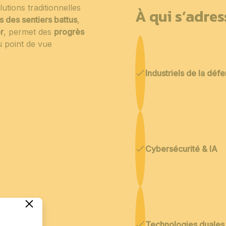
utions traditionnelles
À qui s’adre
s des sentiers battus
,
r
, permet des
progrès
 point de vue
Industriels de la déf
Cybersécurité & IA
Technologies duales