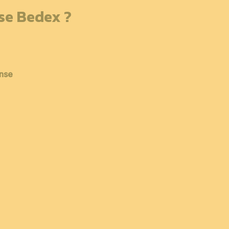
sse Bedex ?
ense