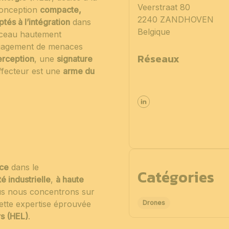
Veerstraat 80
conception
compacte,
2240 ZANDHOVEN
tés à l’intégration
dans
Belgique
isceau hautement
engagement de menaces
Réseaux
terception
, une
signature
ffecteur est une
arme du
nce
dans le
Catégories
té industrielle
,
à haute
us nous concentrons sur
Drones
cette expertise éprouvée
rs (HEL)
.