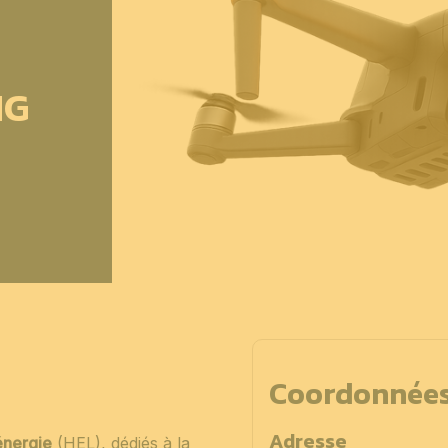
NG
Coordonnée
Adresse
énergie
(HEL), dédiés à la