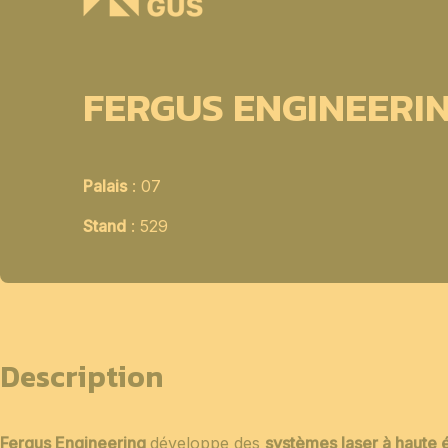
FERGUS ENGINEERI
Palais
: 07
Stand
: 529
Description
Fergus Engineering
développe des
systèmes laser à haute 