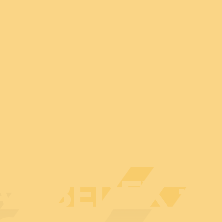
vril 2027
POUR TOUS
C
Actualités
Professionnels
Particuliers
Plan d
U BEDEX : 