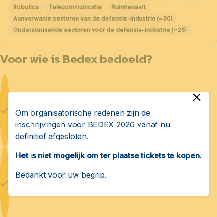
Robotica
Telecommunicatie
Ruimtevaart
Aanverwante sectoren van de defensie-industrie (≈30)
Ondersteunende sectoren voor de defensie-industrie (≈25)
Voor wie is Bedex bedoeld?
Defensiefabrikanten
Om organisatorische redenen zijn de
inschrijvingen voor BEDEX 2026 vanaf nu
definitief afgesloten.
Het is niet mogelijk om ter plaatse tickets te kopen.
Bedankt voor uw begrip.
Cyberbeveiliging en AI