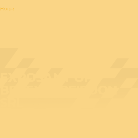
Home
EXPOSANT OP
BEDEX: APEIROON
SRL