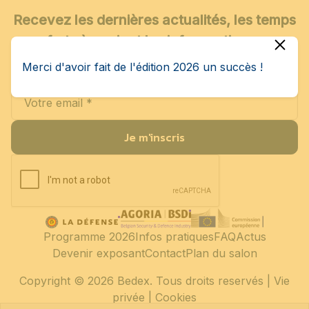
Recevez les dernières actualités, les temps
forts à venir et les infos pratiques
directement dans votre boîte mail.
Merci d'avoir fait de l'édition 2026 un succès !
Je m'inscris
Programme 2026
Infos pratiques
FAQ
Actus
Devenir exposant
Contact
Plan du salon
Copyright
© 2026 Bedex. Tous droits reservés |
Vie
privée
|
Cookies